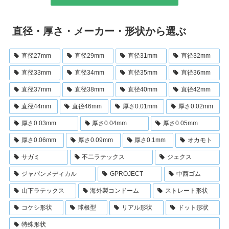
直径・厚さ・メーカー・形状から選ぶ
直径27mm
直径29mm
直径31mm
直径32mm
直径33mm
直径34mm
直径35mm
直径36mm
直径37mm
直径38mm
直径40mm
直径42mm
直径44mm
直径46mm
厚さ0.01mm
厚さ0.02mm
厚さ0.03mm
厚さ0.04mm
厚さ0.05mm
厚さ0.06mm
厚さ0.09mm
厚さ0.1mm
オカモト
サガミ
不二ラテックス
ジェクス
ジャパンメディカル
GPROJECT
中西ゴム
山下ラテックス
海外製コンドーム
ストレート形状
コケシ形状
球根型
リアル形状
ドット形状
特殊形状