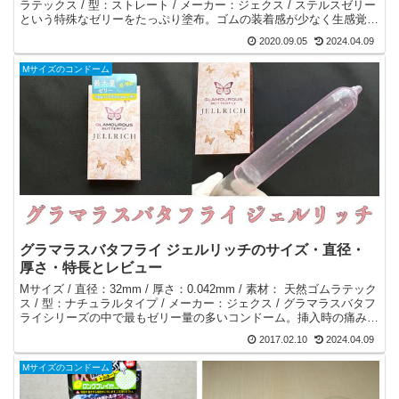
ラテックス / 型：ストレート / メーカー：ジェクス / ステルスゼリー
という特殊なゼリーをたっぷり塗布。ゴムの装着感が少なく生感覚を
得られる。装着時の空気抜き不要。
2020.09.05
2024.04.09
Mサイズのコンドーム
グラマラスバタフライ ジェルリッチのサイズ・直径・
厚さ・特長とレビュー
Mサイズ / 直径：32mm / 厚さ：0.042mm / 素材： 天然ゴムラテック
ス / 型：ナチュラルタイプ / メーカー：ジェクス / グラマラスバタフ
ライシリーズの中で最もゼリー量の多いコンドーム。挿入時の痛みを
軽減し、ツッパリ感をおさえてくれます。
2017.02.10
2024.04.09
Mサイズのコンドーム