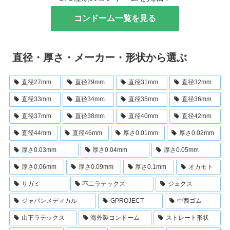
コンドーム一覧を見る
直径・厚さ・メーカー・形状から選ぶ
直径27mm
直径29mm
直径31mm
直径32mm
直径33mm
直径34mm
直径35mm
直径36mm
直径37mm
直径38mm
直径40mm
直径42mm
直径44mm
直径46mm
厚さ0.01mm
厚さ0.02mm
厚さ0.03mm
厚さ0.04mm
厚さ0.05mm
厚さ0.06mm
厚さ0.09mm
厚さ0.1mm
オカモト
サガミ
不二ラテックス
ジェクス
ジャパンメディカル
GPROJECT
中西ゴム
山下ラテックス
海外製コンドーム
ストレート形状