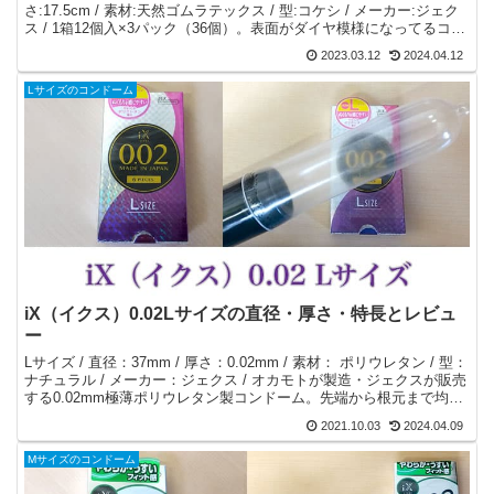
さ:17.5cm / 素材:天然ゴムラテックス / 型:コケシ / メーカー:ジェク
ス / 1箱12個入×3パック（36個）。表面がダイヤ模様になってるコケ
シ型
2023.03.12
2024.04.12
Lサイズのコンドーム
iX（イクス）0.02Lサイズの直径・厚さ・特長とレビュ
ー
Lサイズ / 直径：37mm / 厚さ：0.02mm / 素材： ポリウレタン / 型：
ナチュラル / メーカー：ジェクス / オカモトが製造・ジェクスが販売
する0.02mm極薄ポリウレタン製コンドーム。先端から根元まで均一
な薄さ0.02mm。
2021.10.03
2024.04.09
Mサイズのコンドーム