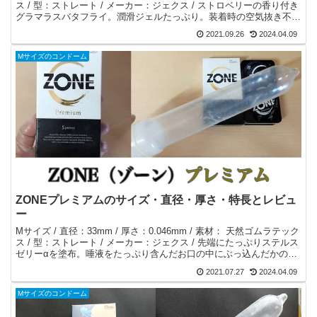
ス / 型：ストレート / メーカー：ジェクス / ストロベリーの香り付き
グラマラスバタフライ。潤滑ジェルたっぷり。装着時の空気抜き不
要。甘〜いLOVEタイムに！
2021.09.26
2024.04.09
Mサイズのコンドーム
ZONEプレミアムのサイズ・直径・厚さ・特長とレビュ
ー
Mサイズ / 直径：33mm / 厚さ：0.046mm / 素材： 天然ゴムラテック
ス / 型：ストレート / メーカー：ジェクス / 先端にたっぷりステルス
ゼリーαを塗布。唾液をたっぷり含んだお口の中にぶっ込んだかのよ
うな感覚。空気抜き不要で装着できる。
2021.07.27
2024.04.09
Mサイズのコンドーム