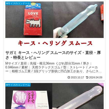
Mサイズのコンドーム
サガミ キース・へリング スムースのサイズ・直径・厚
さ・特長とレビュー
Mサイズ / 直径：先端・根元36mm くびれ部分31mm / 厚さ：
0.046mm / 素材： 天然ラテックスゴム / 型：ストレート / メーカ
ー：相模ゴム工業 / 1段グリップ形状に凹凸加工があり、さらにスル
ッとスムースにinできる10倍なめらかゼリーが塗布されています。
2023.10.17
2024.04.09
Mサイズのコンドーム