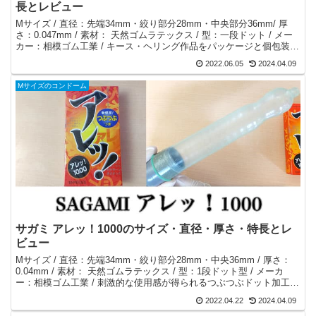
長とレビュー
Mサイズ / 直径：先端34mm・絞り部分28mm・中央部分36mm/ 厚
さ：0.047mm / 素材： 天然ゴムラテックス / 型：一段ドット / メー
カー：相模ゴム工業 / キース・ヘリング作品をパッケージと個包装に
採用。つぶつぶ付き＆亀頭の下が絞られている1段ドット加工。
2022.06.05
2024.04.09
Mサイズのコンドーム
サガミ アレッ！1000のサイズ・直径・厚さ・特長とレ
ビュー
Mサイズ / 直径：先端34mm・絞り部分28mm・中央36mm / 厚さ：
0.04mm / 素材： 天然ゴムラテックス / 型：1段ドット型 / メーカ
ー：相模ゴム工業 / 刺激的な使用感が得られるつぶつぶドット加工＆
脱落防止の1段絞り加工あり。
2022.04.22
2024.04.09