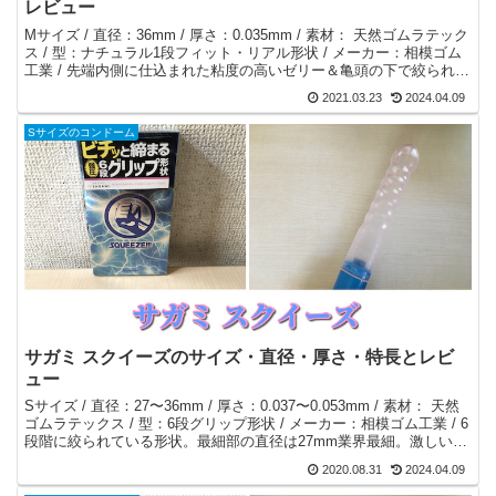
レビュー
Mサイズ / 直径：36mm / 厚さ：0.035mm / 素材： 天然ゴムラテック
ス / 型：ナチュラル1段フィット・リアル形状 / メーカー：相模ゴム
工業 / 先端内側に仕込まれた粘度の高いゼリー＆亀頭の下で絞られて
いる1段フィット型により高密着するコンドーム。
2021.03.23
2024.04.09
Sサイズのコンドーム
サガミ スクイーズのサイズ・直径・厚さ・特長とレビ
ュー
Sサイズ / 直径：27〜36mm / 厚さ：0.037〜0.053mm / 素材： 天然
ゴムラテックス / 型：6段グリップ形状 / メーカー：相模ゴム工業 / 6
段階に絞られている形状。最細部の直径は27mm業界最細。激しいピ
ストン可能。ズレる心配なし。
2020.08.31
2024.04.09