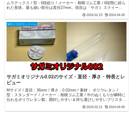
ムラテックス / 型：6段絞り / メーカー：相模ゴム工業 / 6段階に絞ら
れた形状。最も細い部分は直径27mm。現在は「サガミ スクイー
ズ」として後継商品が販売されています。
2016.02.23
2024.04.09
Mサイズのコンドーム
サガミオリジナル0.02のサイズ・直径・厚さ・特長とレ
ビュー
Mサイズ / 直径：36mm / 厚さ：0.02mm / 素材： ポリウレタン /
型：スタンダード / メーカー：相模ゴム工業 / 中のぬくもりが瞬時に
伝わるポリウレタン製。開封しやすい＆持ち運びしやすいブリスター
パックを採用。暗闇でもオモテウラがわかる。
2016.02.21
2024.04.09