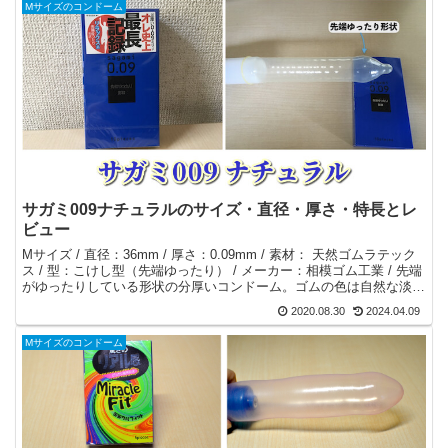
Mサイズのコンドーム
サガミ009ナチュラルのサイズ・直径・厚さ・特長とレ
ビュー
Mサイズ / 直径：36mm / 厚さ：0.09mm / 素材： 天然ゴムラテック
ス / 型：こけし型（先端ゆったり） / メーカー：相模ゴム工業 / 先端
がゆったりしている形状の分厚いコンドーム。ゴムの色は自然な淡黄
色。分厚いと悟られないパッケージと個包装。
2020.08.30
2024.04.09
Mサイズのコンドーム