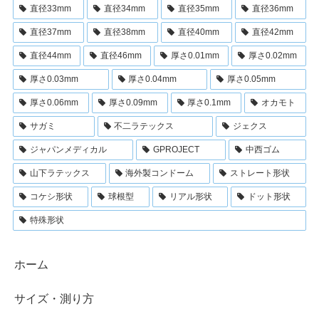
直径33mm
直径34mm
直径35mm
直径36mm
直径37mm
直径38mm
直径40mm
直径42mm
直径44mm
直径46mm
厚さ0.01mm
厚さ0.02mm
厚さ0.03mm
厚さ0.04mm
厚さ0.05mm
厚さ0.06mm
厚さ0.09mm
厚さ0.1mm
オカモト
サガミ
不二ラテックス
ジェクス
ジャパンメディカル
GPROJECT
中西ゴム
山下ラテックス
海外製コンドーム
ストレート形状
コケシ形状
球根型
リアル形状
ドット形状
特殊形状
ホーム
サイズ・測り方