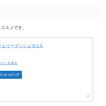
オススメです。
 ジェリープッシュ 5コ入
口コミを見る
oo!ショッピング