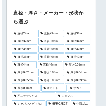
直径・厚さ・メーカー・形状か
ら選ぶ
直径27mm
直径29mm
直径31mm
直径32mm
直径33mm
直径34mm
直径35mm
直径36mm
直径37mm
直径38mm
直径40mm
直径42mm
直径44mm
直径46mm
厚さ0.01mm
厚さ0.02mm
厚さ0.03mm
厚さ0.04mm
厚さ0.05mm
厚さ0.06mm
厚さ0.09mm
厚さ0.1mm
オカモト
サガミ
不二ラテックス
ジェクス
ジャパンメディカル
GPROJECT
中西ゴム