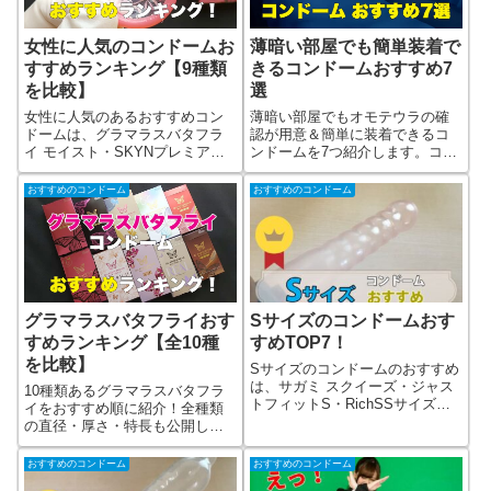
女性に人気のコンドームお
薄暗い部屋でも簡単装着で
すすめランキング【9種類
きるコンドームおすすめ7
を比較】
選
女性に人気のあるおすすめコン
薄暗い部屋でもオモテウラの確
ドームは、グラマラスバタフラ
認が用意＆簡単に装着できるコ
イ モイスト・SKYNプレミア
ンドームを7つ紹介します。コン
ム・オカモト ニャンボーver.で
ドームのオモテウラを暗闇でも
す。全部で9種類を厳選し、それ
判別できるプラスチック容器に
おすすめのコンドーム
おすすめのコンドーム
ぞれの特徴を紹介していきま
入ったブリスターパックのコン
す。
ドーム。袋のザラつき面がオモ
テ側になっているコンドーム。2
タイプを掲載しています。
Sサイズのコンドームおす
グラマラスバタフライおす
すめTOP7！
すめランキング【全10種
を比較】
Sサイズのコンドームのおすすめ
は、サガミ スクイーズ・ジャス
10種類あるグラマラスバタフラ
トフィットS・RichSSサイズ・
イをおすすめ順に紹介！全種類
オカモト スマートボーイです。8
の直径・厚さ・特長も公開しま
種類のSサイズコンドーム比較表
す。10種の違いを表で比較して
もあるので、参考にしてみてく
いますので、ぜひ見比べてみて
おすすめのコンドーム
おすすめのコンドーム
ださい。
ください。