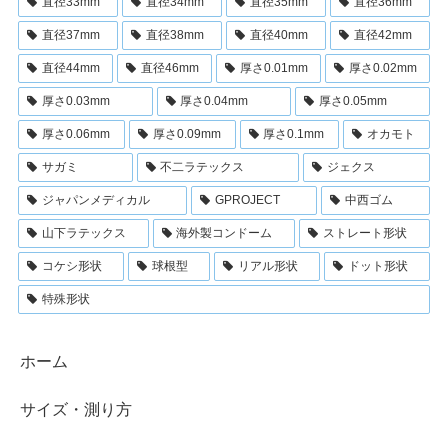
直径33mm
直径34mm
直径35mm
直径36mm
直径37mm
直径38mm
直径40mm
直径42mm
直径44mm
直径46mm
厚さ0.01mm
厚さ0.02mm
厚さ0.03mm
厚さ0.04mm
厚さ0.05mm
厚さ0.06mm
厚さ0.09mm
厚さ0.1mm
オカモト
サガミ
不二ラテックス
ジェクス
ジャパンメディカル
GPROJECT
中西ゴム
山下ラテックス
海外製コンドーム
ストレート形状
コケシ形状
球根型
リアル形状
ドット形状
特殊形状
ホーム
サイズ・測り方