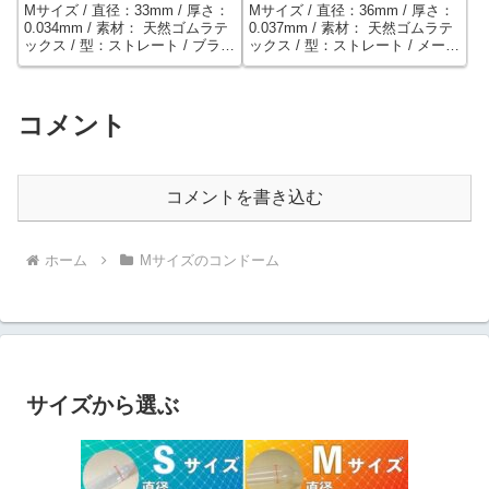
Mサイズ / 直径：33mm / 厚さ：
Mサイズ / 直径：36mm / 厚さ：
0.034mm / 素材： 天然ゴムラテ
0.037mm / 素材： 天然ゴムラテ
ックス / 型：ストレート / ブラン
ックス / 型：ストレート / メーカ
ド：CHEREMI MAKA （韓国） /
ー：不二ラテックス / ジワっと
薄さ0.035〜0.039mmの韓国製コ
感じる温感ゼリーを塗布。部屋
ンドーム。アグロフォレストリ
に溶け込む違和感のないスタイ
ー栽培の天然ラテックスゴムを
リッシュなパッケージ＆個包装
コメント
使用しており、クルエルティー
デザイン。
フリー(PETA)、ニトロソアミン
フリー、カゼインフリーのヴィ
ーガン対応。
コメントを書き込む
ホーム
Mサイズのコンドーム
サイズから選ぶ