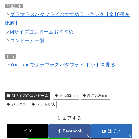
関連記事
▷
グラマラスバタフライおすすめランキング【全10種を
比較】
▷
Mサイズコンドームおすすめ
▷
コンドーム一覧
動画
▷
YouTubeでグラマラスバタフライ ドットを見る
Mサイズのコンドーム
直径32mm
厚さ0.04mm
ジェクス
ドット形状
シェアする
X
Facebook
はてブ
0
0