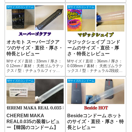
ー加工で装着時の巻きほぐしを
ナチュラルフィット / メーカ
改善した薄型コンドーム。先端
ー：オカモト / オカモトの定番
Mサイズのコンドーム
Mサイズのコンドーム
から根元まで均一な薄さ
ブランド「スキンレス」シリー
0.03mm。
ズのナチュラルフィット型コン
ドーム。カリ首の下あたりが少
し絞られている形状。
オカモト スーパーゴクア
マジックシェイプ コンド
ツのサイズ・直径・厚さ・
ームのサイズ・直径・厚
特長とレビュー
さ・特長とレビュー
Mサイズ / 直径：33mm / 厚さ：
Mサイズ / 直径：36mm / 厚さ：
0.12mm / 素材： 天然ゴムラテッ
0.038mm / 素材： 天然ゴムラテ
クス / 型：ナチュラルフィット
ックス / 型：ナチュラル2段絞り
型 / メーカー：オカモト / 潤滑剤
/ メーカー：相模ゴム工業 / 上下
を20%増量（NEWゴクアツ比）
の装着方向があるリアルフィッ
Mサイズのコンドーム
Mサイズのコンドーム
した極厚コンドーム。最厚部
ト型。2段階に絞られていて、カ
0.12mm。極厚コンドームの中で
リとサオの段差に密着する。
最も厚い。
CHEREMI MAKA
Besideコンドーム ホット
REAL0.035の装着レビュ
のサイズ・直径・厚さ・特
ー【韓国のコンドーム】
長とレビュー