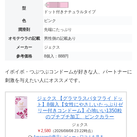
型
ドット付きナチュラルタイプ
色
ピンク
潤滑剤
先端にたっぷり
オモテウラの記載
男性側の記載あり
メーカー
ジェクス
参考価格
8個入：888円
イボイボ・つぶつぶコンドームが好きな人、パートナーに
刺激を与えたい人にオススメです。
ジェクス 【グラマラスバタフライ ドッ
ト】8個入【女性にやさしいたっぷりゼ
リー付きコンドーム】心地いい1350粒
のプチプチ加工、ピンクカラー
ジェクス
￥2,580
（2026/08/08 23:22時点）
Amazonの商品レビュー・口コミを見る