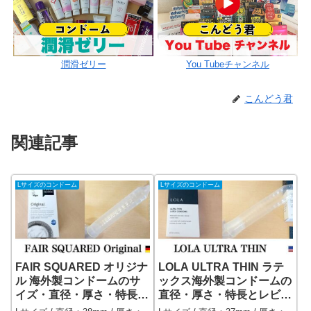
潤滑ゼリー
You Tubeチャンネル
こんどう君
関連記事
Lサイズのコンドーム
Lサイズのコンドーム
FAIR SQUARED オリジナ
LOLA ULTRA THIN ラテ
ル 海外製コンドームのサ
ックス海外製コンドームの
イズ・直径・厚さ・特長と
直径・厚さ・特長とレビュ
レビュー
ー