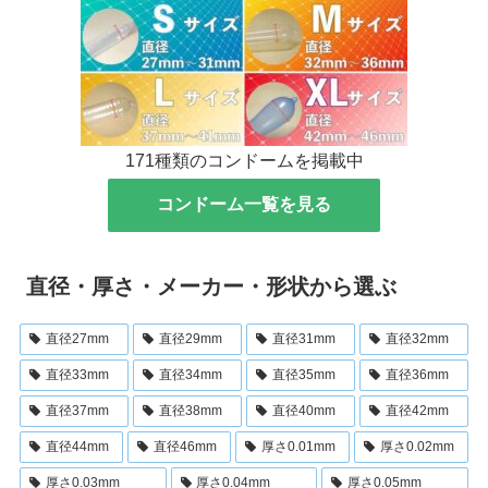
171種類のコンドームを掲載中
コンドーム一覧を見る
直径・厚さ・メーカー・形状から選ぶ
直径27mm
直径29mm
直径31mm
直径32mm
直径33mm
直径34mm
直径35mm
直径36mm
直径37mm
直径38mm
直径40mm
直径42mm
直径44mm
直径46mm
厚さ0.01mm
厚さ0.02mm
厚さ0.03mm
厚さ0.04mm
厚さ0.05mm