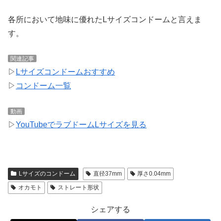
各所において地味に優れたLサイズコンドームと言えま
す。
関連記事
▷
Lサイズコンドームおすすめ
▷
コンドーム一覧
動画
▷
YouTubeでラブドームLサイズを見る
Lサイズのコンドーム
直径37mm
厚さ0.04mm
オカモト
ストレート形状
シェアする