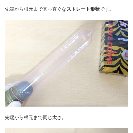
先端から根元まで真っ直ぐな
ストレート形状
です。
先端から根元まで同じ太さ。