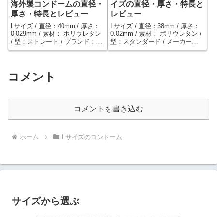
海外製コンドームの直径・
イズの直径・厚さ・特長と
厚さ・特長とレビュー
レビュー
Lサイズ / 直径：40mm / 厚さ：
Lサイズ / 直径：38mm / 厚さ：
0.029mm / 素材： ポリウレタン
0.02mm / 素材： ポリウレタン /
/ 型：ストレート / ブランド：
型：スタンダード / メーカー：
CONTROL（イタリア） /
相模ゴム工業 / 直径38mm。オカ
SAGAMI製の海外版サガミオリ
モト0.02Lサイズより1mm太い、
ジナル極薄コンドーム。直径
極薄0.02mmコンドーム。持ち運
40mm（サガミオリジナルLサイ
びしやすいブリスターパック個
コメント
ズより太い）
包装。
コメントを書き込む
ホーム
Lサイズのコンドーム
サイズから選ぶ