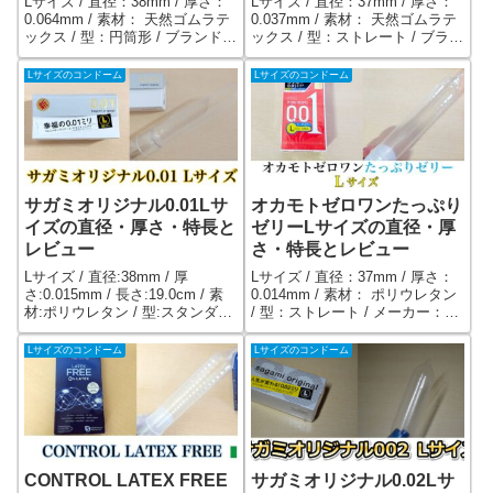
Lサイズ / 直径：38mm / 厚さ：
Lサイズ / 直径：37mm / 厚さ：
0.064mm / 素材： 天然ゴムラテ
0.037mm / 素材： 天然ゴムラテ
ックス / 型：円筒形 / ブランド：
ックス / 型：ストレート / ブラン
FAIR SQUARED（ドイツ） / 牛
ド：LOLA（アメリカ） / 薄くて
乳由来のタンパク質であるカゼ
大きいアメリカのコンドーム。
Lサイズのコンドーム
Lサイズのコンドーム
インを含まないヴィーガンフレ
素材がやわらかく着け心地は抜
ンドリー。直径38mmの太め。
群。ヴィーガンフレンドリー。
サガミオリジナル0.01Lサ
オカモトゼロワンたっぷり
イズの直径・厚さ・特長と
ゼリーLサイズの直径・厚
レビュー
さ・特長とレビュー
Lサイズ / 直径:38mm / 厚
Lサイズ / 直径：37mm / 厚さ：
さ:0.015mm / 長さ:19.0cm / 素
0.014mm / 素材： ポリウレタン
材:ポリウレタン / 型:スタンダー
/ 型：ストレート / メーカー：オ
ド / メーカー:相模ゴム工業/レギ
カモト / ゼリー量が200%になっ
ュラーサイズより2mm太い、直
た（ゼロワン比）オカモト ゼロ
Lサイズのコンドーム
Lサイズのコンドーム
径38mmの極薄0.01mmコンドー
ワンのLサイズ。スムースで滑ら
ム
かな挿入ができる0.01mm極薄コ
ンドーム。ゴム臭ゼロ。中のぬ
くもりが伝わってきます。
CONTROL LATEX FREE
サガミオリジナル0.02Lサ