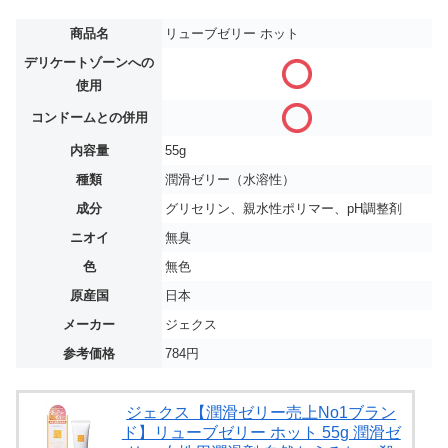
商品名
リューブゼリー ホット
デリケートゾーンへの
使用
コンドームとの併用
内容量
55g
種類
潤滑ゼリー（水溶性）
成分
グリセリン、親水性ポリマー、pH調整剤
ニオイ
無臭
色
無色
原産国
日本
メーカー
ジェクス
参考価格
784円
ジェクス【潤滑ゼリー売上No1ブラン
ド】リューブゼリー ホット 55g 潤滑ゼ