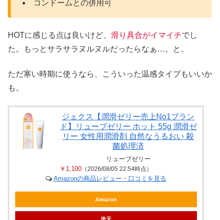
コンドームとの併用可
HOTに感じる点は良いけど、
滑り具合がイマイチ
でし
た。もっとサラサラヌルヌルだったらなぁ…。と。
ただ寒い時期に使うなら、こういった温感タイプもいいか
も。
ジェクス【潤滑ゼリー売上No1ブラン
ド】リューブゼリー ホット 55g 潤滑ゼ
リー 女性用潤滑剤 自然なうるおい 殺
菌処理済
リューブゼリー
￥1,100
（2026/08/05 22:54時点）
Amazonの商品レビュー・口コミを見る
Amazon
楽天