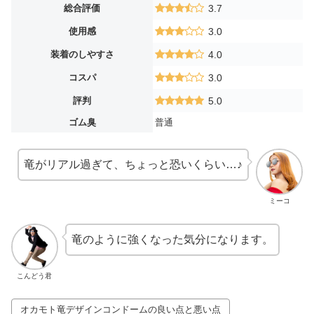
総合評価
3.7
使用感
3.0
装着のしやすさ
4.0
コスパ
3.0
評判
5.0
ゴム臭
普通
竜がリアル過ぎて、ちょっと恐いくらい…♪
ミーコ
竜のように強くなった気分になります。
こんどう君
オカモト竜デザインコンドームの良い点と悪い点