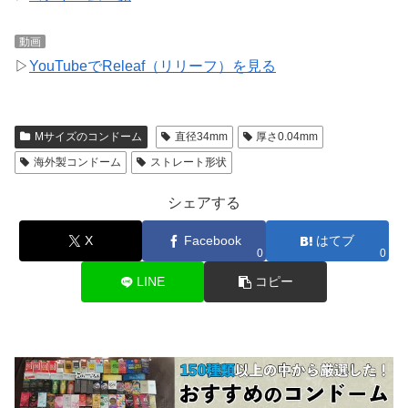
動画
▷
YouTubeでReleaf（リリーフ）を見る
Mサイズのコンドーム
直径34mm
厚さ0.04mm
海外製コンドーム
ストレート形状
シェアする
X
Facebook
はてブ
0
0
LINE
コピー