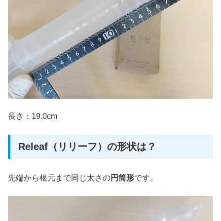
長さ：19.0cm
Releaf（リリーフ）の形状は？
先端から根元まで同じ太さの
円筒形
です。