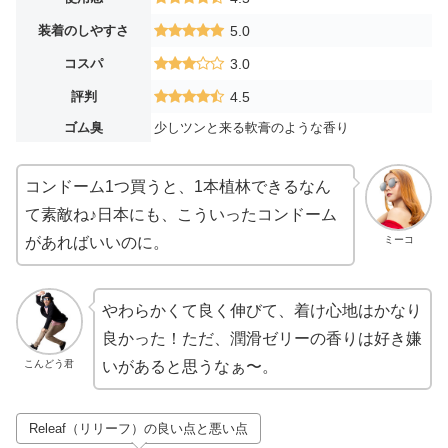
装着のしやすさ
5.0
コスパ
3.0
評判
4.5
ゴム臭
少しツンと来る軟膏のような香り
コンドーム1つ買うと、1本植林できるなん
て素敵ね♪日本にも、こういったコンドーム
ミーコ
があればいいのに。
やわらかくて良く伸びて、着け心地はかなり
良かった！ただ、潤滑ゼリーの香りは好き嫌
こんどう君
いがあると思うなぁ〜。
Releaf（リリーフ）の良い点と悪い点