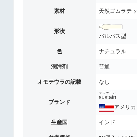
素材
天然ゴムラテ
形状
バルパス型
色
ナチュラル
潤滑剤
普通
オモテウラの記載
なし
サスティン
sustain
ブランド
アメリカ
生産国
インド