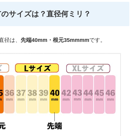
RT FITのサイズは？直径何ミリ？
直径は、
先端40mm・根元35mmmm
です。