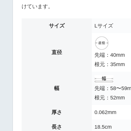
けています。
サイズ
Lサイズ
直径
先端：40mm
根元：35mm
幅
先端：58〜59
根元：52mm
厚さ
0.062mm
長さ
18.5cm