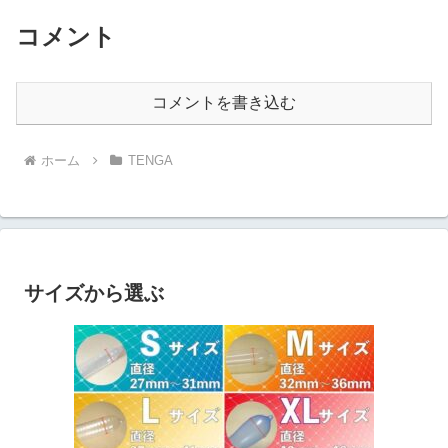
EGGでバキュームを発生させる
ップです。実際に使ってみたの
裏技を！この裏技を使えば、
でレビューしていきたいと思い
コメント
TENGAのカップシリーズのよう
ます。
な凄まじい快感を得られるので
ありまーす。
コメントを書き込む
ホーム
TENGA
サイズから選ぶ