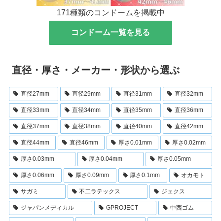
171種類のコンドームを掲載中
コンドーム一覧を見る
直径・厚さ・メーカー・形状から選ぶ
直径27mm
直径29mm
直径31mm
直径32mm
直径33mm
直径34mm
直径35mm
直径36mm
直径37mm
直径38mm
直径40mm
直径42mm
直径44mm
直径46mm
厚さ0.01mm
厚さ0.02mm
厚さ0.03mm
厚さ0.04mm
厚さ0.05mm
厚さ0.06mm
厚さ0.09mm
厚さ0.1mm
オカモト
サガミ
不二ラテックス
ジェクス
ジャパンメディカル
GPROJECT
中西ゴム