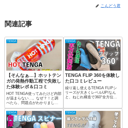
こんどう君
関連記事
TENGA
TENGA
【そんなぁ…】ホットテン
TENGA FLIP 360を体験し
ガの発熱作動工程で失敗し
た口コミレビュー
た体験レポ＆口コミ
繰り返し使えるTENGA ​FLIPシ
リーズが大きくレベルUP!なん
HOT TENGA使ってみたけど内部
と、ねじれ構造で360°全方位に
が温まらない…。なぜ？！と調
刺激を与えるというTENGA
べたら、問題点がわかりまし
FLIP360が登場。どうしても試し
た。もし、これからホットテン
たくて、今回実際に使ってみま
ガを買おうと思っている方は、
TENGA
TENGA
した！TENGA FLIP360には、高
ぜひこの記事をチェックしてお
密度なくっきり刺激で締め付け
いてください。
る「ミッドナイトパープル」と