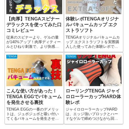
肉厚なもっちり刺激で包み込む
オーロラグリーンがあります。
私が今回試したのは、肉厚なも
っちり刺激で包み込むオーロラ
【肉厚】TENGAスピナー
体験レポTENGAオリジナ
グリーンです。
デラックスを使ってみた口
ルバキュームカップ エク
コミレビュー
ストラソフト
従来のスピナーより、ゲルの量
TENGAオリジナルバキュームカ
が140%アップ！肉厚ディティー
ップ エクストラソフトを実際購
ルとひねり刺激で、より快感度
入した使ってみた体験レポで
が増したTENGAスピナーデラッ
す。ゲルの内部構造も写真で公
クス。肉厚ゲル×回転刺激で優し
開しています。
TENGA
TENGA
く包みこみながら グリグリ・ゾ
リゾリとひねる刺激を楽しめる
TENGAでした。TENGAスピナ
ーデラックス3種の違いは、01
DROPS→転がり弾けるローリン
グ刺激。02 BUMPS→もっちり
ブルブルめりはり刺激。03
こんな使い方があった！
ローリングTENGA ジャイ
STEPS→エッジの効いたクッキ
TENGA EGGでバキューム
ロローラーカップHARD体
リ刺激です。カリ首のコリコリ
刺激を楽しみたいなら、01
を発生させる裏技
験レポ
DROPS。じわじわ来るジラされ
TENGA EGGの一番のデメリッ
ジャイロローラーカップHARD
る刺激を楽しみたいなら、02
トは、ジュボジュボと吸い付い
は、エッジ強いブロックとハー
BUMPS。サオ全体とカリ首をゾ
てくるバキュームを発生させら
ドなゲルで締めつけながら回転
リゾリ刺激されたいなら、03
れないこと。でも、わたくし発
＆バキュームを楽しめる
STEPS。
見してしまいました！TENGA
VACUUM GYRO ROLLER専用カ