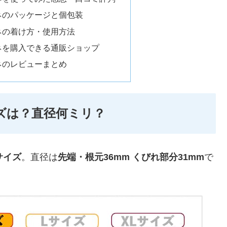
ネのパッケージと個包装
ネの着け方・使用方法
ネを購入できる通販ショップ
ネのレビューまとめ
ズは？直径何ミリ？
サイズ
。直径は
先端・根元36mm くびれ部分31mm
で