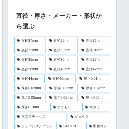
直径・厚さ・メーカー・形状か
ら選ぶ
直径27mm
直径29mm
直径31mm
直径32mm
直径33mm
直径34mm
直径35mm
直径36mm
直径37mm
直径38mm
直径40mm
直径42mm
直径44mm
直径46mm
厚さ0.01mm
厚さ0.02mm
厚さ0.03mm
厚さ0.04mm
厚さ0.05mm
厚さ0.06mm
厚さ0.09mm
厚さ0.1mm
オカモト
サガミ
不二ラテックス
ジェクス
ジャパンメディカル
GPROJECT
中西ゴム